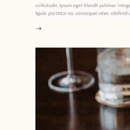
sollicitudin, ipsum eget blandit pulvinar. Int
ligula, porttitor eu, consequat vitae, eleifend