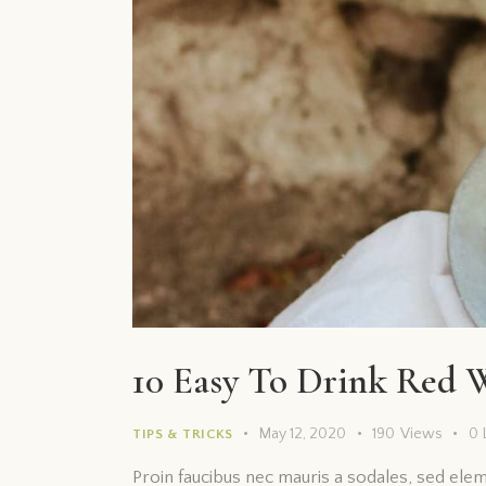
10 Easy To Drink Red 
May 12, 2020
190
Views
0
TIPS & TRICKS
Proin faucibus nec mauris a sodales, sed ele