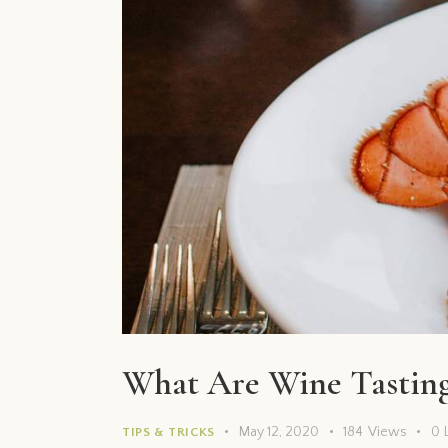
What Are Wine Tasting
May 12, 2020
184
Views
0
TIPS & TRICKS