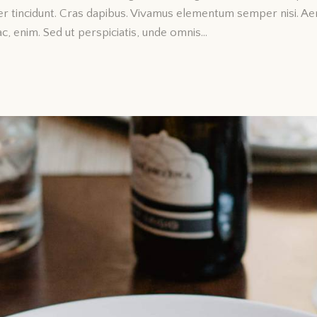
eger tincidunt. Cras dapibus. Vivamus elementum semper nisi. Ae
 ac, enim. Sed ut perspiciatis, unde omnis…