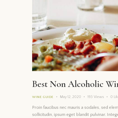
Best Non Alcoholic Wi
May 12, 2020
193
Views
0
Li
WINE GUIDE
Proin faucibus nec mauris a sodales, sed ele
sollicitudin, ipsum eget blandit pulvinar. Int